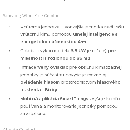
Samsung Wind-Free Comfort
Vnútorná jednotka + vonkajšia jednotka riadi vašu
vnútornú klímu pomocou
umelej inteligencie s
energetickou účinnosťou A++
Chladiaci výkon modelu
3,5 kW
je určený
pre
miestnosti s rozlohou do 35 m2
Infračervený ovládač
pre obsluhu klimatizačnej
jednotky je súčasťou, navyše je možné aj
ovládanie hlasom
prostredníctvom
hlasového
asistenta - Bixby
Mobilná aplikácia SmartThings
zvyšuje komfort
používania a monitorovania jednotky pomocou
smartphonu.
AI Auto Comfort