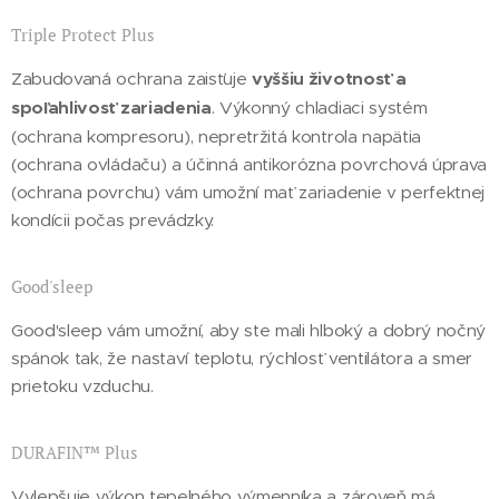
Triple Protect Plus
Zabudovaná ochrana zaisťuje
vyššiu životnosť a
spoľahlivosť zariadenia
. Výkonný chladiaci systém
(ochrana kompresoru), nepretržitá kontrola napätia
(ochrana ovládaču) a účinná antikorózna povrchová úprava
(ochrana povrchu) vám umožní mať zariadenie v perfektnej
kondícii počas prevádzky.
Good'sleep
Good'sleep vám umožní, aby ste mali hlboký a dobrý nočný
spánok tak, že nastaví teplotu, rýchlosť ventilátora a smer
prietoku vzduchu.
DURAFIN™ Plus
Vylepšuje výkon tepelného výmenníka a zároveň má