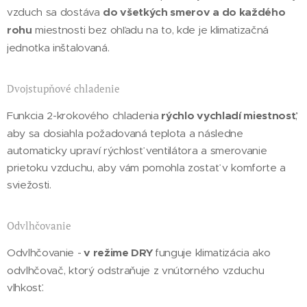
vzduch sa dostáva
do všetkých smerov a do každého
rohu
miestnosti bez ohľadu na to, kde je klimatizačná
jednotka inštalovaná.
Dvojstupňové chladenie
Funkcia 2-krokového chladenia
rýchlo vychladí miestnosť
,
aby sa dosiahla požadovaná teplota a následne
automaticky upraví rýchlosť ventilátora a smerovanie
prietoku vzduchu, aby vám pomohla zostať v komforte a
sviežosti.
Odvlhčovanie
Odvlhčovanie -
v režime DRY
funguje klimatizácia ako
odvlhčovač, ktorý odstraňuje z vnútorného vzduchu
vlhkosť.