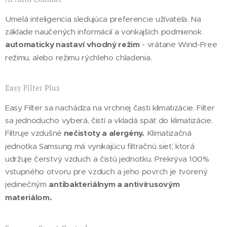
Umelá inteligencia sledujúca preferencie užívateľa. Na
základe naučených informácií a vonkajších podmienok
automaticky nastaví vhodný režim
- vrátane Wind-Free
režimu, alebo režimu rýchleho chladenia.
Easy Filter Plus
Easy Filter sa nachádza na vrchnej časti klimatizácie. Filter
sa jednoducho vyberá, čistí a vkladá späť do klimatizácie.
Filtruje vzdušné
nečistoty a alergény.
Klimatizačná
jednotka Samsung má vynikajúcu filtračnú sieť, ktorá
udržuje čerstvý vzduch a čistú jednotku. Prekrýva 100%
vstupného otvoru pre vzduch a jeho povrch je tvorený
jedinečným
antibakteriálnym a antivírusovým
materiálom.