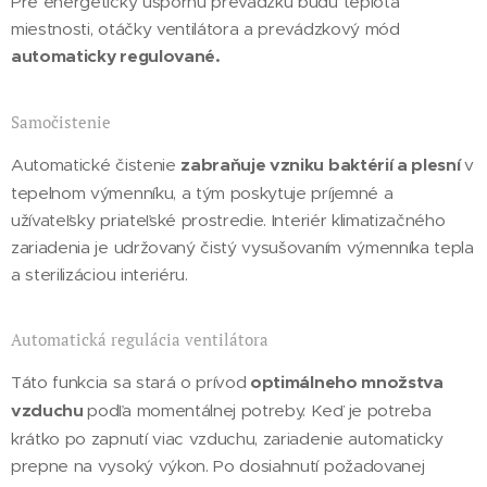
Pre energeticky úspornú prevádzku budú teplota
miestnosti, otáčky ventilátora a prevádzkový mód
automaticky regulované.
Samočistenie
Automatické čistenie
zabraňuje vzniku baktérií a plesní
v
tepelnom výmenníku, a tým poskytuje príjemné a
užívateľsky priateľské prostredie. Interiér klimatizačného
zariadenia je udržovaný čistý vysušovaním výmenníka tepla
a sterilizáciou interiéru.
Automatická regulácia ventilátora
Táto funkcia sa stará o prívod
optimálneho množstva
vzduchu
podľa momentálnej potreby. Keď je potreba
krátko po zapnutí viac vzduchu, zariadenie automaticky
prepne na vysoký výkon. Po dosiahnutí požadovanej