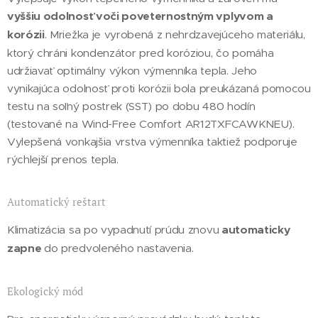
vyššiu odolnosť voči poveternostným vplyvom a
korózii
. Mriežka je vyrobená z nehrdzavejúceho materiálu,
ktorý chráni kondenzátor pred koróziou, čo pomáha
udržiavať optimálny výkon výmenníka tepla. Jeho
vynikajúca odolnosť proti korózii bola preukázaná pomocou
testu na soľný postrek (SST) po dobu 480 hodín
(testované na Wind-Free Comfort AR12TXFCAWKNEU).
Vylepšená vonkajšia vrstva výmenníka taktiež podporuje
rýchlejší prenos tepla.
Automatický reštart
Klimatizácia sa po vypadnutí prúdu znovu
automaticky
zapne
do predvoleného nastavenia.
Ekologický mód