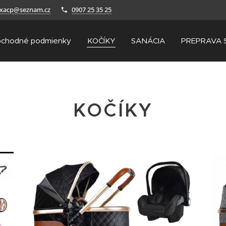
axacp@seznam.cz
0907 25 35 25
chodné podmienky
KOČÍKY
SANÁCIA
PREPRAVA 
KOČÍKY