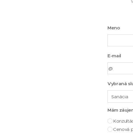
V
Meno
E-mail
Vybraná sl
Mám záuje
Konzultá
Cenová 