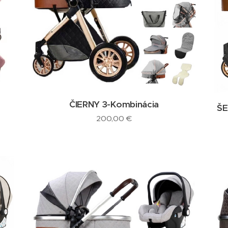
ČIERNY 3-Kombinácia
ŠE
200,00
€