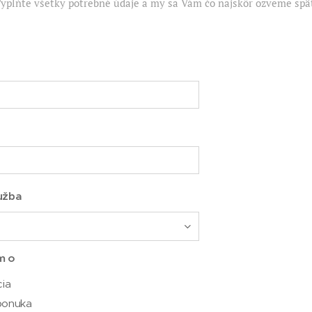
yplňte všetky potrebné údaje a my sa Vám čo najskôr ozveme spä
užba
m o
cia
ponuka