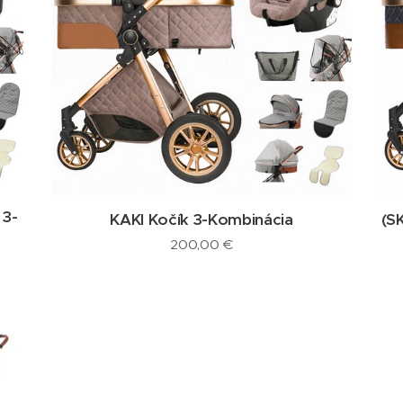
 3-
KAKI Kočík 3-Kombinácia
(S
200,00
€