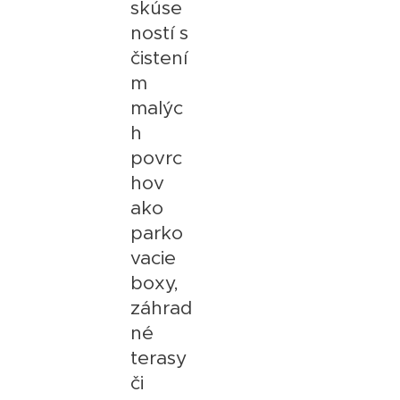
skúse
ností s
čistení
m
malýc
h
povrc
hov
ako
parko
vacie
boxy,
záhrad
né
terasy
či