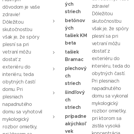
ých
zdravie!
dôvodom je vaše
striech
Dôležitou
zdravie!
betónov
skutočnosťou
Dôležitou
ých
však je, že spóry
skutočnosťou
tašiek KM
plesní sa pri
však je, že spóry
beta
vetraní môžu
plesní sa pri
dostať z
tašiek
vetraní môžu
exteriéru do
Bramac
dostať z
interiéru, teda do
exteriéru do
plechový
obytných častí.
interiéru, teda
ch
Pri plesniach
obytných častí
striech
napadnutého
domu. Pri
šindľový
domu sa vykonal
plesniach
ch
mykologický
napadnutého
striech
rozbor omietky,
domu sa vyhotovil
prípadne
pri ktorom sa
mykologický
akýchkoľ
zistila vysoká
rozbor omietky,
vek
koncentrácia