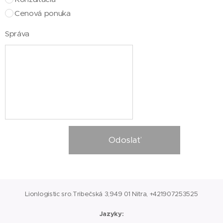
Cenová ponuka
Správa
Odoslať
Lionlogistic sro.Tribečská 3,949 01 Nitra, +421907253525
Jazyky