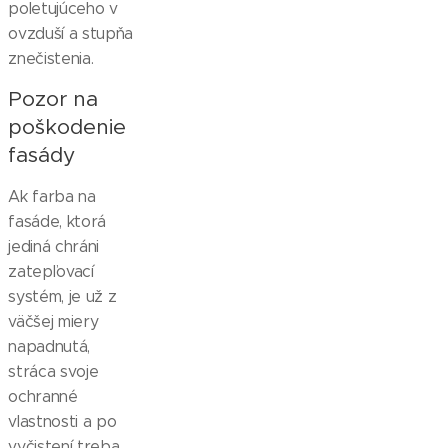
poletujúceho v
ovzduší a stupňa
znečistenia.
Pozor na
poškodenie
fasády
Ak farba na
fasáde, ktorá
jediná chráni
zatepľovací
systém, je už z
väčšej miery
napadnutá,
stráca svoje
ochranné
vlastnosti a po
vyčistení treba