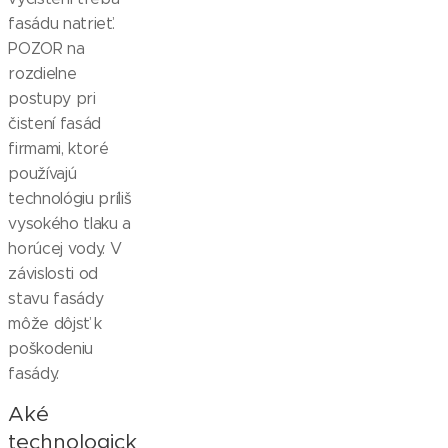
fasádu natrieť.
POZOR na
rozdielne
postupy pri
čistení fasád
firmami, ktoré
používajú
technológiu príliš
vysokého tlaku a
horúcej vody. V
závislosti od
stavu fasády
môže dôjsť k
poškodeniu
fasády.
Aké
technologick