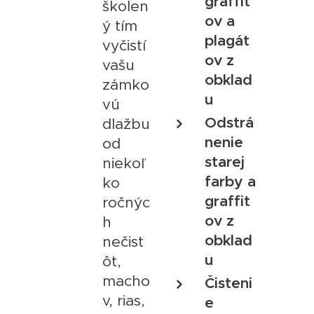
graffit
školen
ov a
ý tím
plagát
vyčistí
ov z
vašu
obklad
zámko
u
vú
Odstrá
dlažbu
nenie
od
starej
niekoľ
farby a
ko
graffit
ročnýc
ov z
h
obklad
nečist
u
ôt,
macho
Čisteni
v, rias,
e