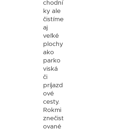
chodní
ky ale
čistíme
aj
veľké
plochy
ako
parko
viská
či
príjazd
ové
cesty.
Rokmi
znečisť
ované