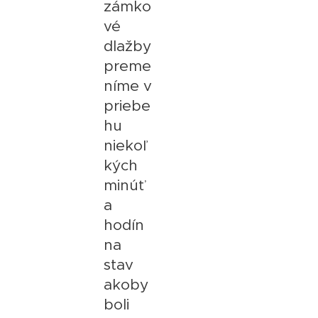
zámko
vé
dlažby
preme
níme v
priebe
hu
niekoľ
kých
minúť
a
hodín
na
stav
akoby
boli