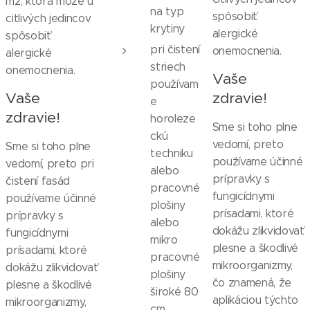
m2, ktorá môže u
na typ
spôsobiť
citlivých jedincov
krytiny
alergické
spôsobiť
pri čistení
onemocnenia.
alergické
striech
onemocnenia.
Vaše
používam
Vaše
zdravie!
e
zdravie!
horoleze
Sme si toho plne
ckú
vedomí, preto
Sme si toho plne
techniku
používame účinné
vedomí, preto pri
alebo
prípravky s
čistení fasád
pracovné
fungicídnymi
používame účinné
plošiny
prísadami, ktoré
prípravky s
alebo
dokážu zlikvidovať
fungicídnymi
mikro
plesne a škodlivé
prísadami, ktoré
pracovné
mikroorganizmy,
dokážu zlikvidovať
plošiny
čo znamená, že
plesne a škodlivé
široké 80
aplikáciou týchto
mikroorganizmy,
cm