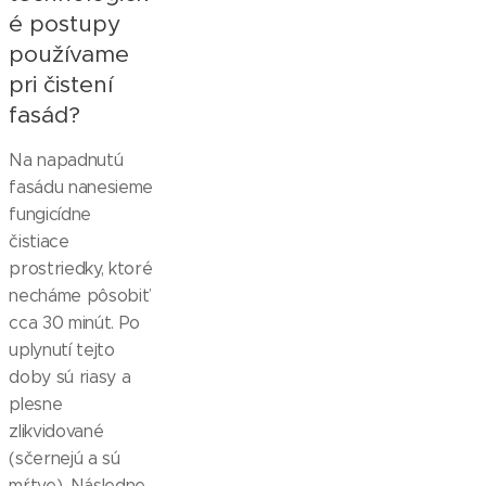
é postupy
používame
pri čistení
fasád?
Na napadnutú
fasádu nanesieme
fungicídne
čistiace
prostriedky, ktoré
necháme pôsobiť
cca 30 minút. Po
uplynutí tejto
doby sú riasy a
plesne
zlikvidované
(sčernejú a sú
mŕtve). Následne