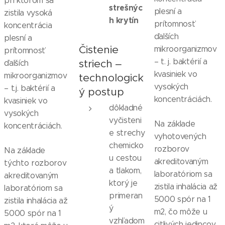
pri ktorom sa
strešnýc
plesní a
zistila vysoká
h krytín
prítomnosť
koncentrácia
ďalších
plesní a
Čistenie
mikroorganizmov
prítomnosť
– t. j. baktérií a
striech ‒
ďalších
kvasiniek vo
mikroorganizmov
technologick
vysokých
– t.j. baktérií a
ý postup
koncentráciách.
kvasiniek vo
dôkladné
vysokých
vyčisteni
Na základe
koncentráciách.
e strechy
vyhotovených
chemicko
rozborov
Na základe
u cestou
akreditovaným
týchto rozborov
a tlakom,
laboratóriom sa
akreditovaným
ktorý je
zistila inhalácia až
laboratóriom sa
primeran
5000 spór na 1
zistila inhalácia až
ý
m2, čo môže u
5000 spór na 1
vzhľadom
citlivých jedincov