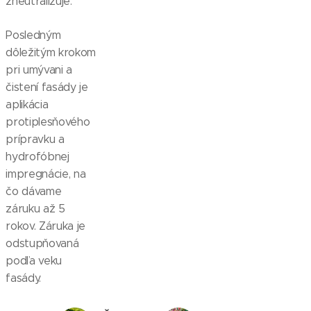
zneutralizuje.
Posledným
dôležitým krokom
pri umývani a
čistení fasády je
aplikácia
protiplesňového
prípravku a
hydrofóbnej
impregnácie, na
čo dávame
záruku až 5
rokov. Záruka je
odstupňovaná
podľa veku
fasády.