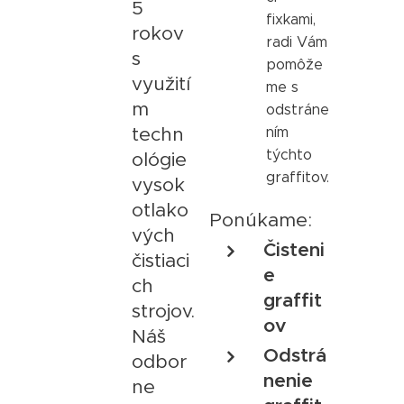
5
fixkami,
rokov
radi Vám
s
pomôže
využití
me s
m
odstráne
techn
ním
týchto
ológie
graffitov.
vysok
otlako
Ponúkame:
vých
Čisteni
čistiaci
e
ch
graffit
strojov.
ov
Náš
Odstrá
odbor
nenie
ne