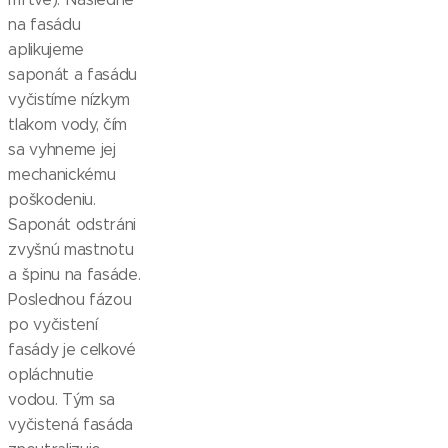
na fasádu
aplikujeme
saponát a fasádu
vyčistíme nízkym
tlakom vody, čím
sa vyhneme jej
mechanickému
poškodeniu.
Saponát odstráni
zvyšnú mastnotu
a špinu na fasáde.
Poslednou fázou
po vyčistení
fasády je celkové
opláchnutie
vodou. Tým sa
vyčistená fasáda