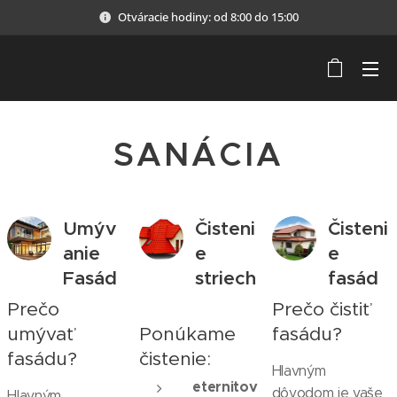
Otváracie hodiny: od 8:00 do 15:00
SANÁCIA
Umýv
Čisteni
Čisteni
anie
e
e
Fasád
striech
fasád
Prečo
Prečo čistiť
umývať
Ponúkame
fasádu?
fasádu?
čistenie:
Hlavným
eternitov
dôvodom je vaše
Hlavným