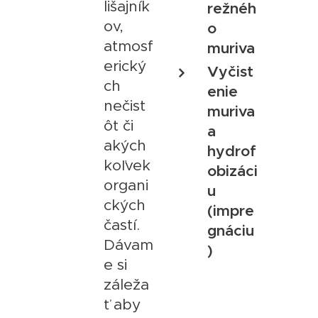
lišajník
režnéh
ov,
o
atmosf
muriva
erický
Vyčist
ch
enie
nečist
muriva
ôt či
a
akých
hydrof
koľvek
obizáci
organi
u
ckých
(impre
častí.
gnáciu
Dávam
)
e si
záleža
ť aby