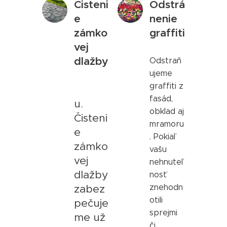
Čisteni
Odstrá
e
nenie
zámko
graffiti
vej
dlažby
Odstraň
ujeme
graffiti z
fasád,
u.
obklad aj
Čisteni
mramoru
e
. Pokiaľ
zámko
vašu
vej
nehnuteľ
dlažby
nosť
zabez
znehodn
otili
pečuje
sprejmi
me už
či