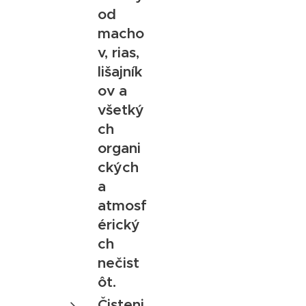
od
macho
v, rias,
lišajník
ov a
všetký
ch
organi
ckých
a
atmosf
érický
ch
nečist
ôt.
Čisteni