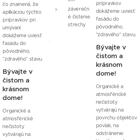
prípravkov
čo znamená, že
záverečn
dokážeme uviesť
aplikáciou týchto
é čistenie
fasádu do
prípravkov pri
strechy
pôvodného,
umývaní
"zdravého" stavu.
dokážeme uviesť
.
fasádu do
Bývajte v
pôvodného,
čistom a
"zdravého" stavu.
krásnom
Bývajte v
dome!
čistom a
Organické a
krásnom
atmosférické
dome!
nečistoty
vytvárajú na
Organické a
povrchu objektov
atmosférické
povlak, na
nečistoty
odstránenie
vytvárajú na