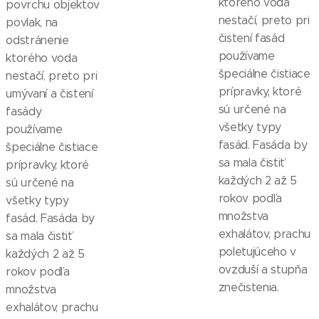
ktorého voda
povrchu objektov
nestačí, preto pri
povlak, na
čistení fasád
odstránenie
používame
ktorého voda
špeciálne čistiace
nestačí, preto pri
prípravky, ktoré
umývaní a čistení
sú určené na
fasády
všetky typy
používame
fasád. Fasáda by
špeciálne čistiace
sa mala čistiť
prípravky, ktoré
každých 2 až 5
sú určené na
rokov podľa
všetky typy
množstva
fasád. Fasáda by
exhalátov, prachu
sa mala čistiť
poletujúceho v
každých 2 až 5
ovzduší a stupňa
rokov podľa
znečistenia.
množstva
exhalátov, prachu