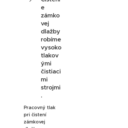
e
zámko
vej
dlažby
robíme
vysoko
tlakov
ými
čistiaci
mi
strojmi
.
Pracovný tlak
pri čistení
zámkovej