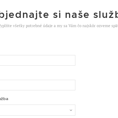
bjednajte si naše služ
yplňte všetky potrebné údaje a my sa Vám čo najskôr ozveme spä
užba