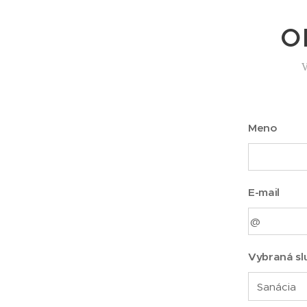
O
V
Meno
E-mail
Vybraná sl