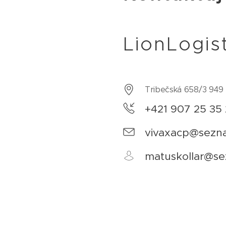
LionLogist
Tribečská 658/3 949 
+421 907 25 35
vivaxacp@sezn
matuskollar@se