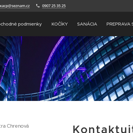
axacp@seznam.cz
0907 25 35 25
chodné podmienky
KOČÍKY
SANÁCIA
PREPRAVA 
Kontaktuj
tra Chrenová