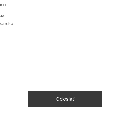
m o
cia
ponuka
Odoslať