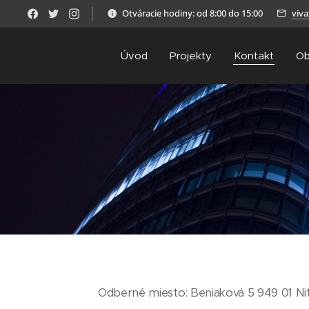
Otváracie hodiny: od 8:00 do 15:00
viv
Úvod
Projekty
Kontakt
Ob
Odberné miesto: Beniaková 5 949 01 Ni