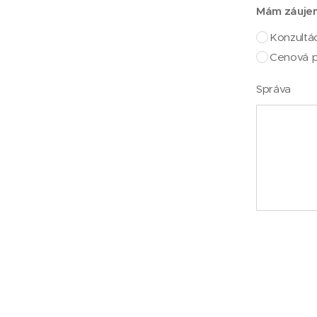
Mám záuje
Konzultá
Cenová 
Správa