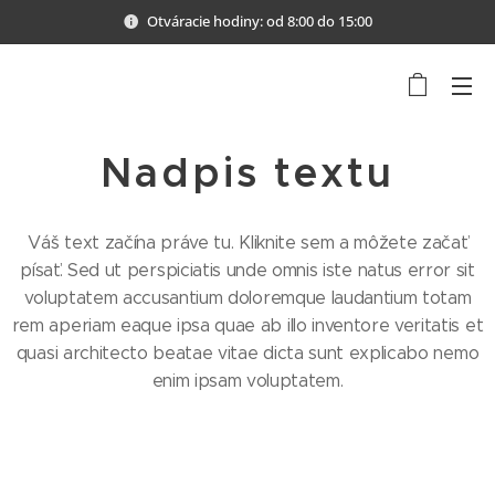
Otváracie hodiny: od 8:00 do 15:00
Nadpis textu
Váš text začína práve tu. Kliknite sem a môžete začať
písať. Sed ut perspiciatis unde omnis iste natus error sit
voluptatem accusantium doloremque laudantium totam
rem aperiam eaque ipsa quae ab illo inventore veritatis et
quasi architecto beatae vitae dicta sunt explicabo nemo
enim ipsam voluptatem.