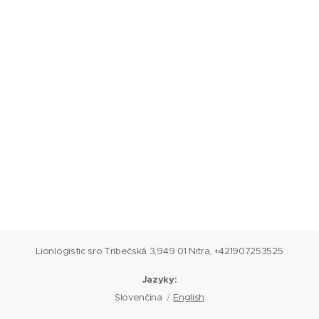
Lionlogistic sro.Tribečská 3,949 01 Nitra, +421907253525
Jazyky
Slovenčina
English