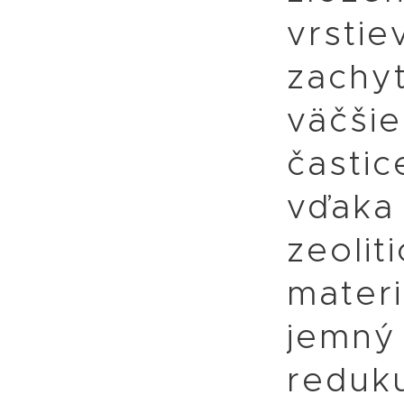
vrstie
zachyt
väčši
častic
vďaka 
zeolit
mater
jemný
reduk