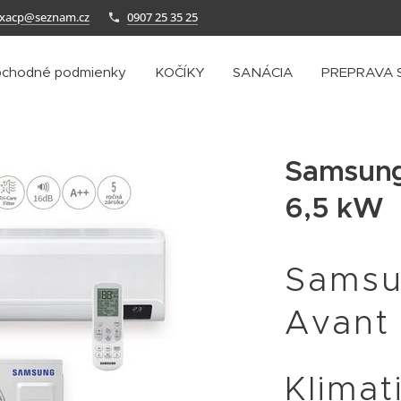
axacp@seznam.cz
0907 25 35 25
chodné podmienky
KOČÍKY
SANÁCIA
PREPRAVA 
Samsung
6,5 kW
Samsu
Avant
Klimat