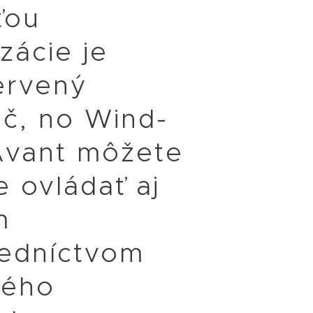
ťou
izácie je
ervený
ač, no Wind-
Avant môžete
 ovládať aj
m
redníctvom
vého