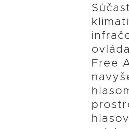
Súčas
klimat
infrač
ovlád
Free 
navyše
hlaso
prost
hlaso