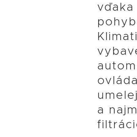
vďaka
pohyb
Klimat
vybav
autom
ovlád
umelej
a naj
filtrá