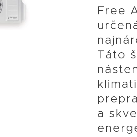
Free A
určen
najnár
Táto 
náste
klimat
prepr
a skve
energ