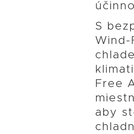
účinno
S bez
Wind-
chlade
klimat
Free 
miestn
aby st
chlad