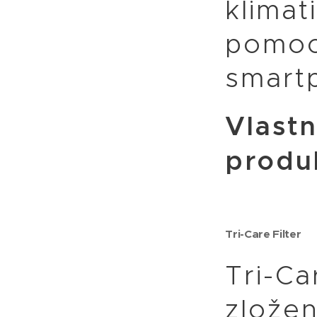
klimat
pomo
smart
Vlastn
produ
Tri-Care Filter
Tri-Ca
zložen