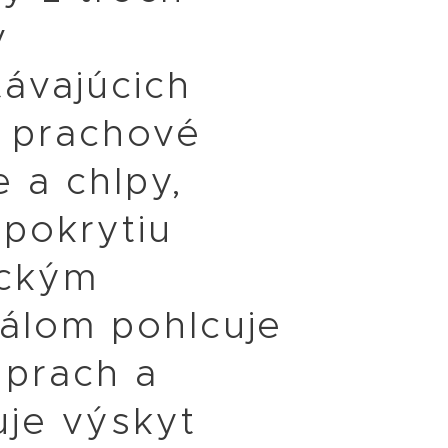
v
ávajúcich
e prachové
e a chlpy,
pokrytiu
ickým
iálom pohlcuje
 prach a
uje výskyt