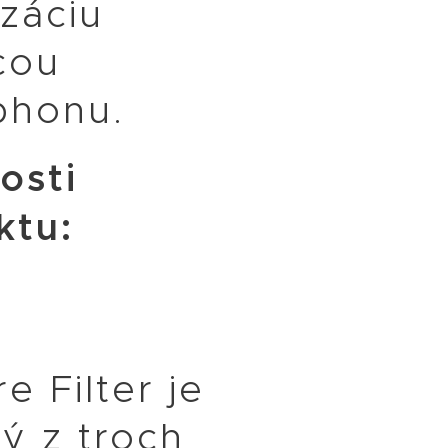
izáciu
cou
phonu.
osti
ktu:
re Filter je
ý z troch