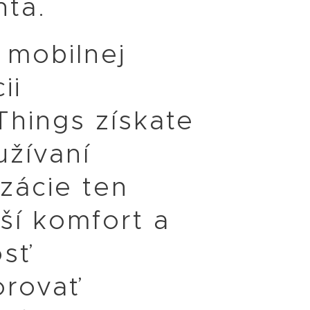
nta.
 mobilnej
ii
Things získate
užívaní
izácie ten
ší komfort a
sť
orovať