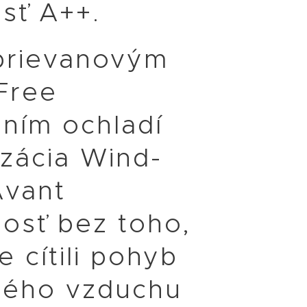
sť A++.
prievanovým
Free
ním ochladí
izácia Wind-
Avant
osť bez toho,
e cítili pohyb
ného vzduchu