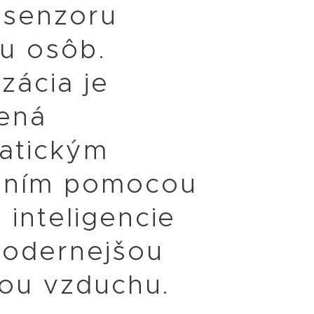
 senzoru
u osôb.
izácia je
ená
atickým
aním pomocou
 inteligencie
modernejšou
ciou vzduchu.