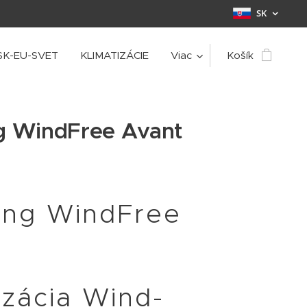
SK
SK-EU-SVET
KLIMATIZÁCIE
Viac
Košík
 WindFree Avant
ng WindFree
izácia Wind-