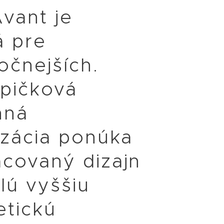
vant je
á pre
očnejších.
špičková
nná
izácia ponúka
acovaný dizajn
lú vyššiu
etickú