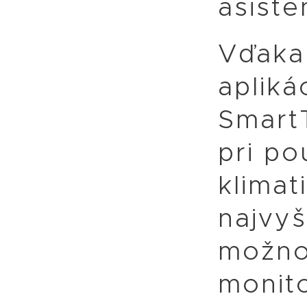
asiste
Vďaka
aplikác
Smart
pri po
klimat
najvyš
možno
monit