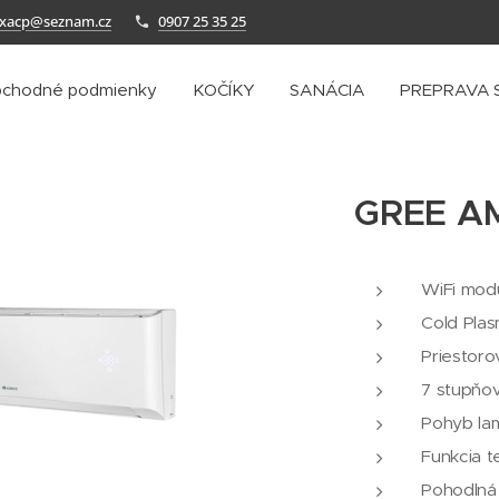
axacp@seznam.cz
0907 25 35 25
chodné podmienky
KOČÍKY
SANÁCIA
PREPRAVA 
GREE A
WiFi mod
Cold Pla
Priestor
7 stupňov
Pohyb lam
Funkcia t
Pohodlná 