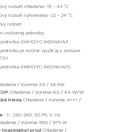
vý rozsah chladenia -15 – 43 °C
vý rozsah vyhrievania -22 – 24 °C
ký reštart
ajn vnútornej jednotky
 jednotka GWH12YC-K6DNA1A/I
jednotku je možné využiť aj v zostave
TCH
a jednotka GWH12YC-K6DNA1A/O
ladenie / Kúrenie 3,5 / 3,8 kW
SCOP
Chladenie / Kúrenie 8,5 / 4,4 W/W
cká trieda
Chladenie / Kúrenie A+++ /
e
- 1~, 220–240, 50 Ph, V, Hz
ladenie / Kúrenie 950 / 975 W
 (maximálny) prúd
Chladenie /