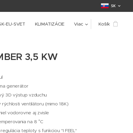
SK
SK-EU-SVET
KLIMATIZÁCIE
Viac
Košík
MBER 3,5 KW
ul
sma generátor
ový 3D výstup vzduchu
 rýchlosti ventilátoru (mimo 18K)
iel vodorovne aj zvisle
emperovania na 8 °C
regulácia teploty s funkciou "I FEEL"