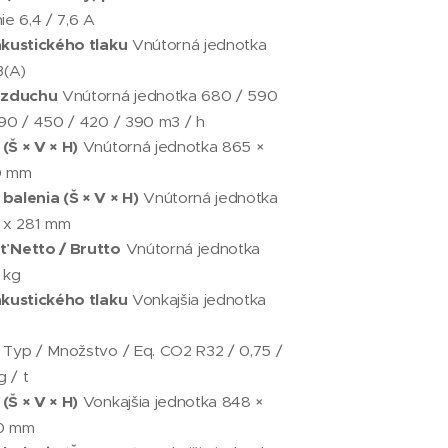
ie 6,4 / 7,6 A
akustického tlaku
Vnútorná jednotka
B(A)
vzduchu
Vnútorná jednotka 680 / 590
90 / 450 / 420 / 390 m3 / h
(Š × V × H)
Vnútorná jednotka 865 ×
0 mm
alenia (Š × V × H)
Vnútorná jednotka
9 x 281 mm
 Netto / Brutto
Vnútorná jednotka
0 kg
akustického tlaku
Vonkajšia jednotka
Typ / Množstvo / Eq. CO2 R32 / 0,75 /
g / t
(Š × V × H)
Vonkajšia jednotka 848 ×
0 mm