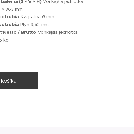
alenia (Š × V × H)
Vonkajšia jednotka
5 × 363 mm
potrubia
Kvapalina 6 mm
potrubia
Plyn 9,52 mm
 Netto / Brutto
Vonkajšia jednotka
,5 kg
 košíka