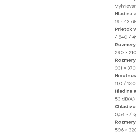
Vyhrievan
Hladina 
19 - 43 d
Prietok 
/ 540 / 4
Rozmery 
290 × 21
Rozmery b
931 × 37
Hmotnosť
11,0 / 13,
Hladina 
53 dB(A)
Chladivo
0,54 - / k
Rozmery 
596 × 32