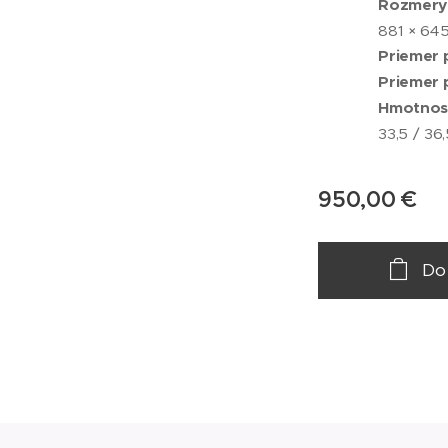
Rozmery b
881 × 64
Priemer 
Priemer 
Hmotnosť
33,5 / 36
950,00
€
Do