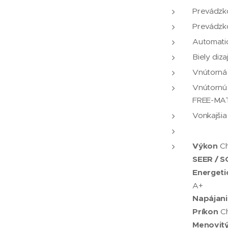
Prevádzko
Prevádzko
Automatic
Biely diz
Vnútorná
Vnútornú 
FREE-MA
Vonkajši
Výkon
Ch
SEER / 
Energeti
A+
Napájani
Príkon
Ch
Menovitý