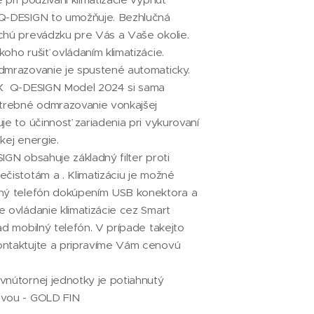
 Q-DESIGN to umožňuje. Bezhlučná
chú prevádzku pre Vás a Vaše okolie.
oho rušiť ovládaním klimatizácie.
dmrazovanie je spustené automaticky.
AX Q-DESIGN Model 2024 si sama
otrebné odmrazovanie vonkajšej
je to účinnosť zariadenia pri vykurovaní
kej energie.
IGN obsahuje základný filter proti
ečistotám a . Klimatizáciu je možné
lný telefón dokúpením USB konektora a
e ovládanie klimatizácie cez Smart
ad mobilný telefón. V prípade takejto
ontaktujte a pripravíme Vám cenovú
vnútornej jednotky je potiahnutý
avou - GOLD FIN