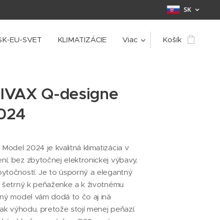
SK
SK-EU-SVET
KLIMATIZÁCIE
Viac
Košík
IVAX Q-designe
024
del 2024 je kvalitná klimatizácia v
í, bez zbytočnej elektronickej výbavy,
ytočností. Je to úsporný a elegantný
e šetrný k peňaženke a k životnému
dný model vám dodá to čo aj iná
šak výhodu, pretože stojí menej peňazí.