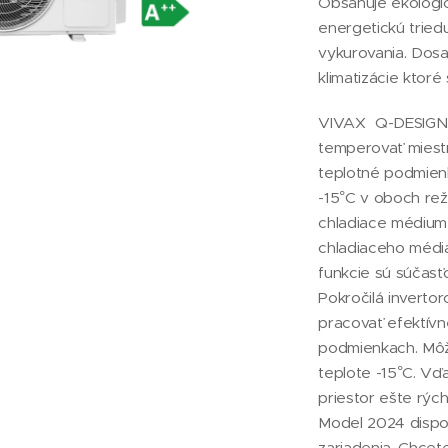
Obsahuje ekologi
energetickú tried
vykurovania. Dos
klimatizácie ktoré
VIVAX Q-DESIGN
temperovať miestn
teplotné podmien
-15°C v oboch rež
chladiace médium 
chladiaceho média
funkcie sú súčas
Pokročilá inverto
pracovať efektívn
podmienkach. Môže
teplote -15°C. V
priestor ešte rýc
Model 2024 dispo
zariadenia. Chcete