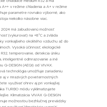
cké chladiace médium R32 a má
u A++ v režime chladenia a A+ v režime
ahuje parametre rovnako výborné, ako
 stoja niekoľko násobne viac.
 2024 má zabudovanú možnosť
osť (vykurovať) na +8°C a zvláda
ky vonkajšieho okolitého vzduchu až do
imoch. Vysoká účinnosť, ekologické
R32, temperovanie, detekcia úniku
, inteligentné odmrazovanie a iné
ťou Q-DESIGN (AEQI) od VIVAX.
rová technológia umožňuje zariadeniu
e aj v mrazivých poveternostných
te využívať ohrev aj pri vonkajšej
ďaka TURBO módu vyklimatizujete
hlejšie. Klimatizácia VIVAX Q-DESIGN
nuje možnosťou bezhlučnej prevádzky
 pri používaní klimatizácie vypnúť