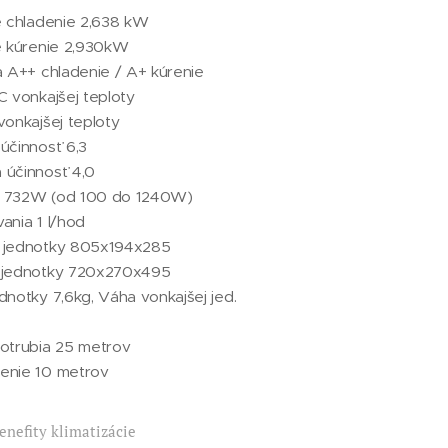
e chladenie 2,638 kW
e kúrenie 2,930kW
a A++ chladenie / A+ kúrenie
C vonkajšej teploty
vonkajšej teploty
účinnosť 6,3
 účinnosť 4,0
cie 732W (od 100 do 1240W)
ania 1 l/hod
 jednotky 805x194x285
 jednotky 720x270x495
dnotky 7,6kg, Váha vonkajšej jed.
potrubia 25 metrov
enie 10 metrov
enefity klimatizácie