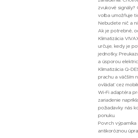
zvukové signály?
voľba umožňuje ti
Nebudete nič a nik
Ak je potrebné, o
Klimatizácia VIV
určuje, kedy je p
jednotky. Preukazu
a úsporou elektric
Klimatizácia Q-DES
prachu a väčším n
ovládať cez mobi
Wi-Fi adaptéra pr
zariadenie napríkl
požiadavky nás k
ponuku.
Povrch výparníka 
antikoróznou úpr