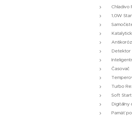
Chladivo
1,0W Sta
Samočist
Katalytick
Antikoró
Detektor 
Inteligen
Časovač
Temperov
Turbo Re
Soft Start
Digitálny 
Pamäť po