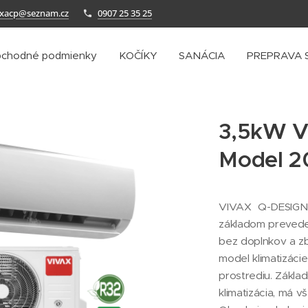
axacp@seznam.cz
0907 25 35 25
chodné podmienky
KOČÍKY
SANÁCIA
PREPRAVA 
3,5kW V
Model 2
VIVAX Q-DESIGN Mo
základom preveden
bez doplnkov a zb
model klimatizáci
prostrediu. Zákla
klimatizácia, má v