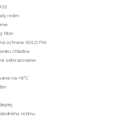
 R32
ndy režim
enie
ý filter
zna ochrana GOLD FIN
úniku chladiva
tné odmrazovanie
anie na +8°C
žim
displej
sledného režimu