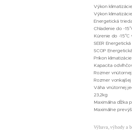
Výkon klimatizáci
Výkon klimatizáci
Energetická tried
Chladenie do -15°
Kúrenie do -15°C 
SEER Energetická 
SCOP Energetická
Príkon klimatizá
Kapacita odvlhčov
Rozmer vnútornej
Rozmer vonkajšej
Váha vnútornej je
23,2kg
Maximálna dĺžka 
Maximálne prevýš
Výbava, výhody a b