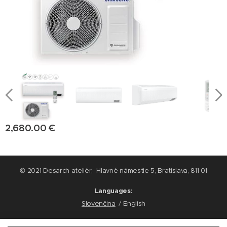
2,680.00
€
© 2021 Desarch ateliér, Hlavné námestie 5, Bratislava, 811 01
Languages
Slovenčina
English