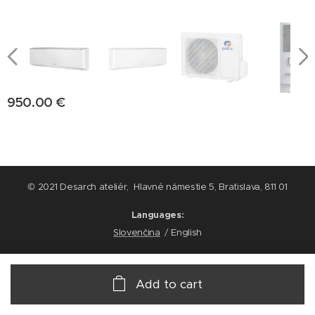
950.00
€
© 2021 Desarch ateliér, Hlavné námestie 5, Bratislava, 811 01
Languages
Slovenčina
English
Add to cart